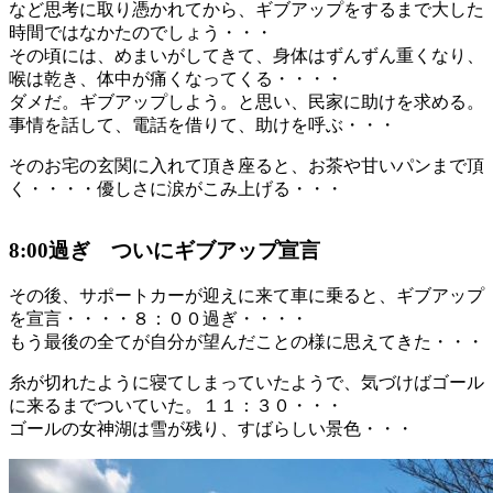
など思考に取り憑かれてから、ギブアップをするまで大した
時間ではなかたのでしょう・・・
その頃には、めまいがしてきて、身体はずんずん重くなり、
喉は乾き、体中が痛くなってくる・・・・
ダメだ。ギブアップしよう。と思い、民家に助けを求める。
事情を話して、電話を借りて、助けを呼ぶ・・・
そのお宅の玄関に入れて頂き座ると、お茶や甘いパンまで頂
く・・・・優しさに涙がこみ上げる・・・
8:00過ぎ ついにギブアップ宣言
その後、サポートカーが迎えに来て車に乗ると、ギブアップ
を宣言・・・・８：００過ぎ・・・・
もう最後の全てが自分が望んだことの様に思えてきた・・・
糸が切れたように寝てしまっていたようで、気づけばゴール
に来るまでついていた。１１：３０・・・
ゴールの女神湖は雪が残り、すばらしい景色・・・