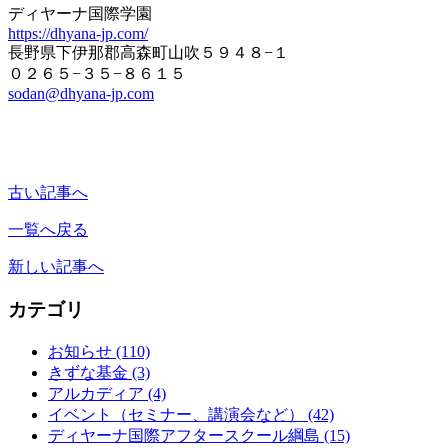
ディヤーナ国際学園
https://dhyana-jp.com/
長野県下伊那郡高森町山吹５９４８−１
０２６５−３５−８６１５
sodan@dhyana-jp.com
古い記事へ
一覧へ戻る
新しい記事へ
カテゴリ
お知らせ
(110)
きずな基金
(3)
アルカディア
(4)
イベント（セミナー、講演会など）
(42)
ディヤーナ国際アフタースクール綱島
(15)