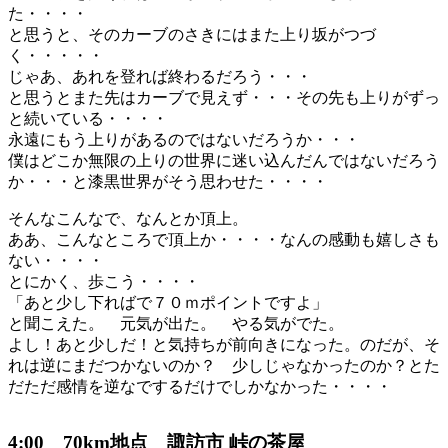
た・・・・
と思うと、そのカーブのさきにはまた上り坂がつづ
く・・・・・
じゃあ、あれを登れば終わるだろう・・・
と思うとまた先はカーブで見えず・・・その先も上りがずっ
と続いている・・・・
永遠にもう上りがあるのではないだろうか・・・
僕はどこか無限の上りの世界に迷い込んだんではないだろう
か・・・と漆黒世界がそう思わせた・・・・
そんなこんなで、なんとか頂上。
ああ、こんなところで頂上か・・・・なんの感動も嬉しさも
ない・・・・
とにかく、歩こう・・・・
「あと少し下ればで７０ｍポイントですよ」
と聞こえた。 元気が出た。 やる気がでた。
よし！あと少しだ！と気持ちが前向きになった。のだが、そ
れは逆にまだつかないのか？ 少しじゃなかったのか？とた
だただ感情を逆なでするだけでしかなかった・・・・
4:00 70km地点 諏訪市 峠の茶屋