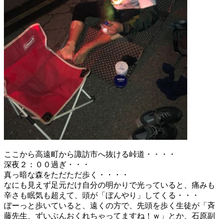
ここから高遠町から諏訪市へ抜ける峠道・・・・
深夜２：００過ぎ・・・
真っ暗な森をただただ歩く・・・・
なにも見えず足元だけ自分の明かりで光っていると、痛みも
辛さも眠気も超えて、頭が「ぼんやり」してくる・・・
ぼーっと歩いていると、遠くの方で、先頭を歩く生徒が「斉
藤先生、ずいぶんおくれちゃってますね！ｗ」とか、石原副