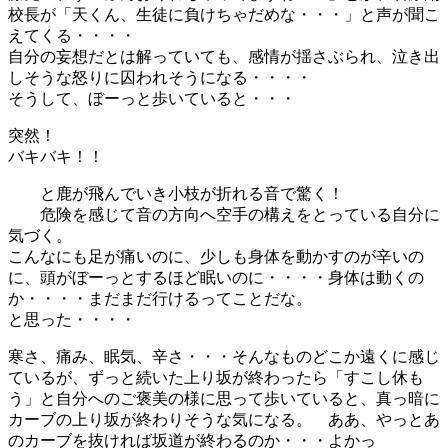
校長が「天くん、生徒に負けちゃだめな・・・」と声が聞こ
えてくる・・・・
自分の妄想だとは解っていても、感情が揺さぶられ、泣き出
しそうな怒りに囚われそうになる・・・・
そうして、ぼーっと歩いていると・・・
突然！
バキバキ！！
と鹿が飛んでいき小枝が折れる音で驚く！
危険を感じて音の方向へ空手の構えをとっている自分に
気づく。
こんなにも足が痛いのに、少しも身体を動かすのが辛いの
に、頭がぼーっとするほど眠いのに・・・・身体は動くの
か・・・・まだまだ行けるってことだな。
と思った・・・・
寒さ、痛み、眠気、辛さ・・・そんなものどこか遠くに感じ
ているが、ずっと続いた上り坂が終わったら「すこし休も
う」と自分へのご褒美の様に思って歩いていると、真っ暗に
カーブの上り坂が終わりそうな気になる。 ああ、やっとあ
のカーブを抜ければ坂道が終わるのか・・・よかっ