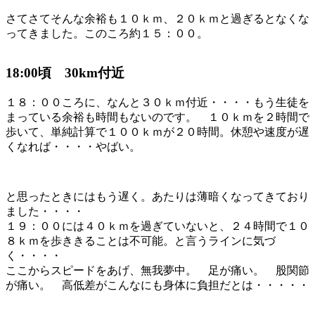
さてさてそんな余裕も１０ｋｍ、２０ｋｍと過ぎるとなくな
ってきました。このころ約１５：００。
18:00頃 30km付近
１８：００ころに、なんと３０ｋｍ付近・・・・もう生徒を
まっている余裕も時間もないのです。 １０ｋｍを２時間で
歩いて、単純計算で１００ｋｍが２０時間。休憩や速度が遅
くなれば・・・・やばい。
と思ったときにはもう遅く。あたりは薄暗くなってきており
ました・・・・
１９：００には４０ｋｍを過ぎていないと、２４時間で１０
８ｋｍを歩ききることは不可能。と言うラインに気づ
く・・・・
ここからスピードをあげ、無我夢中。 足が痛い。 股関節
が痛い。 高低差がこんなにも身体に負担だとは・・・・・