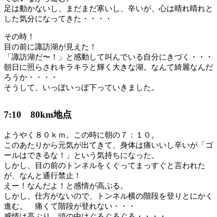
足は動かないし、まだまだ寒いし、辛いが、心は晴れ晴れと
した気分になってきた・・・・
その時！
目の前に諏訪湖が見えた！
「諏訪湖だ〜！」と感動して叫んでいる自分にきづく・・・
朝日に照らされキラキラと輝く大きな湖。なんて綺麗なんだ
ろうか・・・・
そうして、いっぽいっぽ下っていきました。
7:10 80km地点
ようやく８０ｋｍ。この時に朝の７：１０。
このあたりから元気が出てきて、身体は痛いいし辛いが「ゴ
ールはできるな！」という気持ちになった。
しかし、目の前のトンネルをくぐってまっすぐと言われた
が、なんと通行禁止！
えー！なんだよ！と感情が高ぶる。
しかし、仕方がないので、トンネル横の階段を登りとにかく
進む。 痛くて階段が登れない・・・
感情は高ぶり、頭の中はぐるぐるぐる・・・・