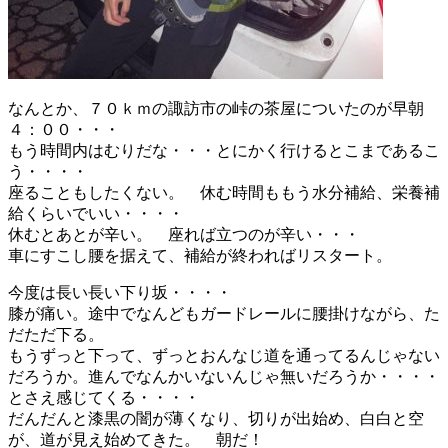
なんとか、７０ｋｍの諏訪市の峠の茶屋についたのが早朝
４：００・・・
もう時間内はむりだな・・・とにかく行けるとこまであるこ
う・・・・
座ることもしたくない。 休む時間ももう水分補給、栄養補
給くらいでいい・・・・
休むとあとが辛い。 座れば立つのが辛い・・・
車にすこし腰を据えて、補給が終わればリスタート。
今度は長い長い下り坂・・・・
膝が痛い。途中でなんどもガードレールに腰掛けながら、た
だただ下る。
もうずっと下って、ずっとおんなじ道を通ってるんじゃない
だろうか。進んでなんかいないんじゃ無いだろうか・・・・
とさえ感じてくる・・・・
だんだんと漆黒の闇が薄くなり、切りが出始め、白白と空
が、道が見え始めてきた。 朝だ！