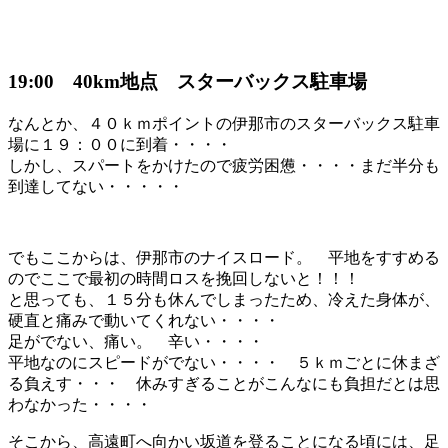
19:00 40km地点 スターバックス駐車場
なんとか、４０ｋｍポイントの伊那市のスターバックス駐車
場に１９：００に到着・・・・
しかし、スパートをかけたので疲労困憊・・・・まだ半分も
到達してない・・・・・
でもここからは、伊那市のナイスロード。 平地をすすめる
のでここで最初の時間ロスを挽回しないと！！！
と思っても、１５分も休んでしまったため、冷えた身体が、
硬直と痛みで動いてくれない・・・・
足がでない、痛い。 辛い・・・・
平地なのにスピードがでない・・・・ ５ｋｍごとに休まざ
る負えす・・・ 休みすぎることがこんなにも負担だとは思
わなかった・・・・
そこから、高遠町へ向かい坂道を登ることになる頃には、足