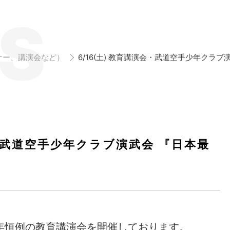
S
ナー、講演会など）
6/16(土) 教育講演会・武道空手少年クラ
会・武道空手少年クラブ演武会 『日本最
年恒例の教育講演会を開催しております。