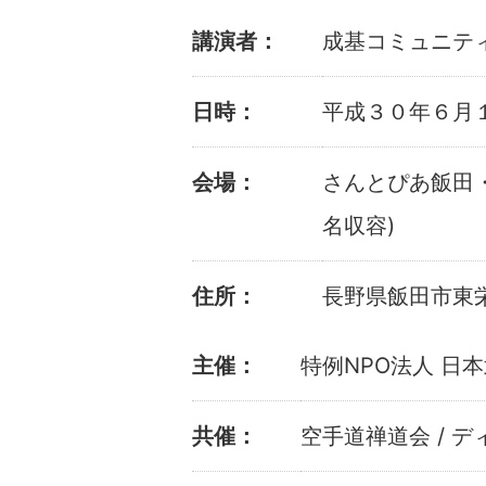
講演者：
成基コミュニティ
日時：
平成３０年６月
会場：
さんとぴあ飯田・
名収容)
住所：
長野県飯田市東栄町
主催：
特例NPO法人 日
共催：
空手道禅道会 / 