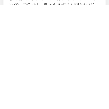
ングに最適です。鳥のさえずりを聞きながら
体を動かすことで、心身ともに健康的なリズ
ムが整います。
04
オンライン相談
匿名相談OK・簡単30秒・カレンダ
ー予約対応
本格的に身体を鍛えられる周辺環境
ホームの近くには、最新の設備が整ったアス
レチックジムや、心身を律する空手道場があ
ります。「体力をつけたい」「新しい趣味に