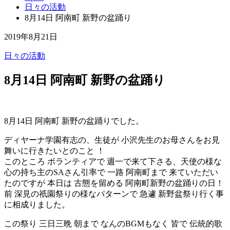
日々の活動
8月14日 阿南町 新野の盆踊り
2019年8月21日
日々の活動
8月14日 阿南町 新野の盆踊り
8月14日 阿南町 新野の盆踊りでした。
ディヤーナ学園有志の、生徒が 小沢先生のお母さんをお見
舞いに行きたいとのこと ！
このところ ボランティアで 週一で来て下さる、天使の様な
心の持ち主のSAさん引率で 一路 阿南町まで 来ていただい
たのですが 本日は 古態を留める 阿南町新野の盆踊りの日！
前 深見の祇園祭りの様なパターンで 急遽 新野盆祭り行く事
に相成りました。
この祭り 三日三晩 朝まで なんのBGMもなく 皆で 伝統的歌