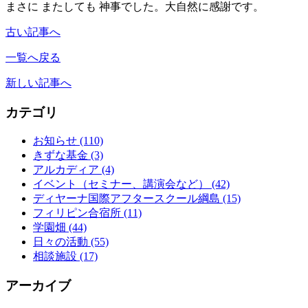
まさに またしても 神事でした。大自然に感謝です。
古い記事へ
一覧へ戻る
新しい記事へ
カテゴリ
お知らせ
(110)
きずな基金
(3)
アルカディア
(4)
イベント（セミナー、講演会など）
(42)
ディヤーナ国際アフタースクール綱島
(15)
フィリピン合宿所
(11)
学園畑
(44)
日々の活動
(55)
相談施設
(17)
アーカイブ