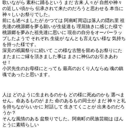
歌いながら 素朴に踊るという まだ 古来 人々が 自然や神々
の近しい頃から 伝承されて来たのだろうと思わせる 本当に
神々しいお祭りでした。
前にも述べましたが かつては 阿南町周辺は落人の隠れ里 祖
先達の桃源郷を夢る願いが生徒達も 理屈抜きに感じた様で
桃源郷を夢みた祖先達に思いに 現在の自分をオーバーラッ
プしたようで それぞれ 生徒が なんとも言えない様な 気持ち
を持った様です。
深見の祇園祭りに続いて この様な古態を留めるお祭りにた
またまにご縁を頂きました事は まさに神仏のお引きあわ
せ！
小沢先生のお母様にとっても 最高のおくり人ならぬ 魂の鎮
魂であったと思います。
人は どのように生まれるのかも どの様に死ぬのかも 選べま
せん。命あるものが また 命のあるもの同士が まだ 神々と礼
を持ちながらいかに 対話して 生きてくことが 出来るのだろ
うか？
そんな風情のある 盆祭りでした。阿南町の民族芸能は ほん
とうに素晴らしい