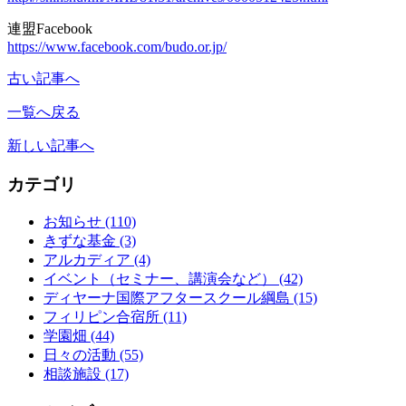
連盟Facebook
https://www.facebook.com/budo.or.jp/
古い記事へ
一覧へ戻る
新しい記事へ
カテゴリ
お知らせ
(110)
きずな基金
(3)
アルカディア
(4)
イベント（セミナー、講演会など）
(42)
ディヤーナ国際アフタースクール綱島
(15)
フィリピン合宿所
(11)
学園畑
(44)
日々の活動
(55)
相談施設
(17)