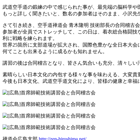
武道空手道の鍛練の中で感じられた事が、最先端の脳科学や
もっと詳しく聞きたいと、数名の参加者はそのまま、小沢先
さて引き続き、空手道禅道会 青木隆明 技術部長の合同稽古
参加者が全員でストレッチして、この日は、着衣総合格闘技
利に戦略を練られます。
世界25箇所に支部道場が拡大され、国際色豊かな全日本大会
何てことも出来るように成るかも知れません。
講習の後は合同稽古となり、皆さん気合いも充分、清々しい
素晴らしい日本文化の内包する様々な事を味わえる、大変貴
今後も日本文化、武道空手道文化により、皆様の健康と幸福
禅道会広島支部
http://zen-hiroshima.net/