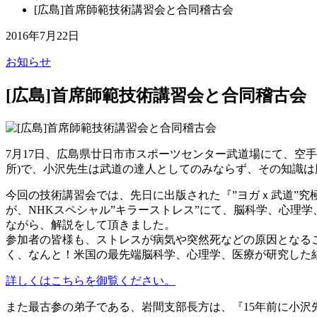
[広島]首席師範技術講習会と合同稽古会
2016年7月22日
お知らせ
[広島]首席師範技術講習会と合同稽古会
7月17日、広島県廿日市市スポーツセンター武道場にて、空
所)で、小沢先生は武道の達人としてのみならず、その知識
今回の技術講習会では、先日に出版された『”ヨガｘ武道”
が、NHKスペシャル”キラーストレス”にて、脳科学、心理
ながら、解説をして頂きました。
参加者の皆様も、ストレスが病気や突然死などの原因となる
く、なんと！米国の最先端脳科学、心理学、医療が研究した
詳しくはこちらを御覧ください。
また最古参の弟子である、岩間支部長方は、『15年前に小