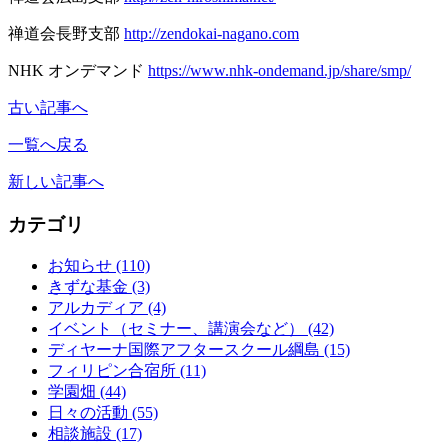
禅道会長野支部
http://zendokai-nagano.com
NHK オンデマンド
https://www.nhk-ondemand.jp/share/smp/
古い記事へ
一覧へ戻る
新しい記事へ
カテゴリ
お知らせ
(110)
きずな基金
(3)
アルカディア
(4)
イベント（セミナー、講演会など）
(42)
ディヤーナ国際アフタースクール綱島
(15)
フィリピン合宿所
(11)
学園畑
(44)
日々の活動
(55)
相談施設
(17)