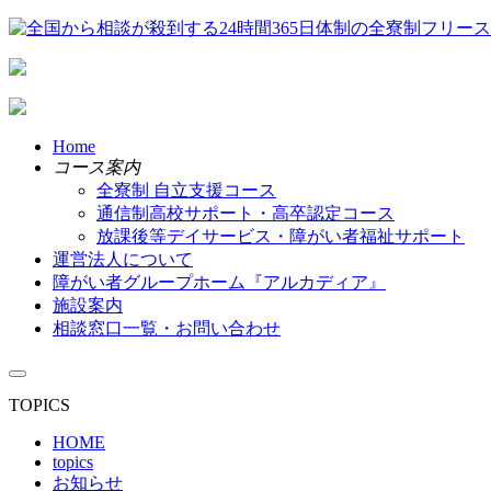
Home
コース案内
全寮制 自立支援コース
通信制高校サポート・高卒認定コース
放課後等デイサービス・障がい者福祉サポート
運営法人について
障がい者グループホーム『アルカディア』
施設案内
相談窓口一覧・お問い合わせ
TOPICS
HOME
topics
お知らせ