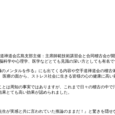
手道禅道会広島支部主催：主席師範技術講習会と合同稽古会が
は脳科学や心理学、医学などとても見識の深い方としても有名で
究極のメンタルを作る』にも出てくる内容や空手道禅道会の稽古
学、医療の面から、ストレス社会に生きる皆様の心の健康に高
ことは周知の事実ではありますが、これまで日々の稽古の中で
結果とても高い効果が認められました。
沢先生が実感と共に言われていた推論のままだ！』と驚きを隠せ