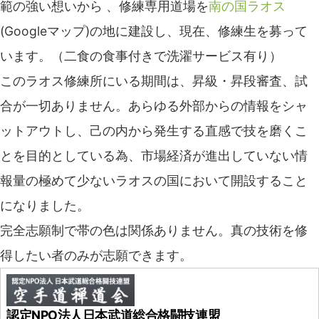
範の強い想いから 、修練専用道場を
南の国ラオス
(Googleマップ)の地に建設し、現在、修練生を募って
います。（二食の食事付きで洗濯サービス有り）
このラオス修練所にいる期間は、昇級・昇段審査、試
合が一切ありません。あらゆる外部からの情報をシャ
ットアウトし、己の内から発生する直感で技を磨くこ
とを目的としている為、市場経済が進出していない情
報量の極めて少ないラオスの国において開設すること
になりました。
完全志願制で帯の色は関係ありません。真の技術を修
得したい者のみが志願できます。
認定NPO法人日本武道総合格闘技連盟