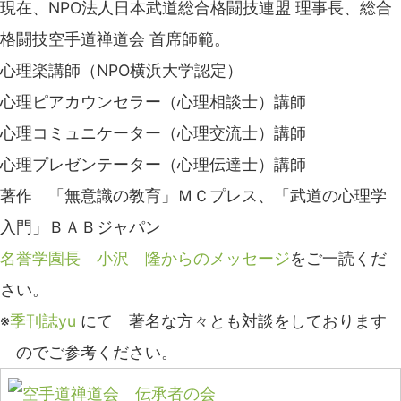
現在、NPO法人日本武道総合格闘技連盟 理事長、総合
格闘技空手道禅道会 首席師範。
心理楽講師（NPO横浜大学認定）
心理ピアカウンセラー（心理相談士）講師
心理コミュニケーター（心理交流士）講師
心理プレゼンテーター（心理伝達士）講師
著作 「無意識の教育」ＭＣプレス、「武道の心理学
入門」ＢＡＢジャパン
名誉学園長 小沢 隆からのメッセージ
をご一読くだ
さい。
※
季刊誌yu
にて 著名な方々とも対談をしております
のでご参考ください。