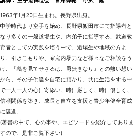
講師： 空手道禅道会 首席師範 小沢 隆
1963年1月20日生まれ。長野県出身。
中学時代より空手を始め、長野県飯田市にて指導者と
なり多くの一般道場生や、内弟子に指導する。武道教
育者としての実践を培う中で、道場生や地域の方よ
り、引きこもりや、家庭内暴力など様々なご相談をう
け、『義を見てせざるは、勇無きなり』との熱い想い
から、その子供達を自宅に預かり、共に生活をする中
で一人一人の心に寄添い、時に厳しく、時に優しく、
信頼関係を築き、成長と自立を支援と青少年健全育成
に邁進。
(著書の中で、心の事や、エピソードを紹介してありま
すので、是非ご覧下さい)