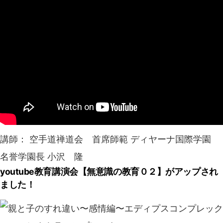
講師： 空手道禅道会 首席師範 ディヤーナ国際学園
名誉学園長 小沢 隆
youtube教育講演会【無意識の教育０２】がアップされ
ました！