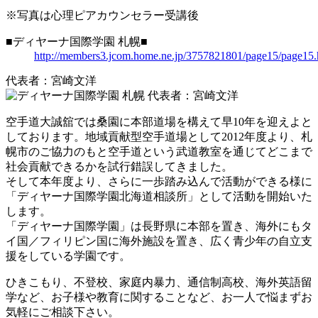
※写真は心理ピアカウンセラー受講後
■ディヤーナ国際学園 札幌■
http://members3.jcom.home.ne.jp/3757821801/page15/page15.
代表者：宮崎文洋
空手道大誠舘では桑園に本部道場を構えて早10年を迎えよと
しております。地域貢献型空手道場として2012年度より、札
幌市のご協力のもと空手道という武道教室を通じてどこまで
社会貢献できるかを試行錯誤してきました。
そして本年度より、さらに一歩踏み込んで活動ができる様に
「ディヤーナ国際学園北海道相談所」として活動を開始いた
します。
「ディヤーナ国際学園」は長野県に本部を置き、海外にもタ
イ国／フィリピン国に海外施設を置き、広く青少年の自立支
援をしている学園です。
ひきこもり、不登校、家庭内暴力、通信制高校、海外英語留
学など、お子様や教育に関することなど、お一人で悩まずお
気軽にご相談下さい。