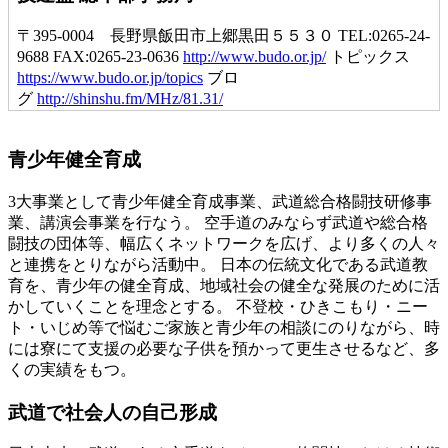
〒395-0004 長野県飯田市上郷黒田５５３０ TEL:0265-24-
9688 FAX:0265-23-0636
http://www.budo.or.jp/
トピックス
https://www.budo.or.jp/topics
ブロ
グ
http://shinshu.fm/MHz/81.31/
青少年健全育成
3大事業として青少年健全育成事業、武道総合格闘技研修事
業、講演会事業を行なう。 空手道のみならず武道や総合格
闘技の団体等、幅広くネットワークを広げ、より多くの人々
と連携をとりながら活動中。 日本の伝統文化である武道教
育を、青少年の健全育成、地域社会の健全な発展のために活
かしていくことを理念とする。 不登校・ひきこもり・ニー
ト・いじめ等で悩むご家族と青少年の相談にのりながら、時
には寮にて支援の必要な子供を預かって更生させるなど、多
くの実績をもつ。
武道で社会人の自己形成