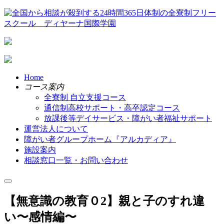
Home
コース案内
全寮制 自立支援コース
通信制高校サポート・高卒認定コース
放課後等デイサービス・障がい者福祉サポート
運営法人について
障がい者グループホーム『アルカディア』
施設案内
相談窓口一覧・お問い合わせ
【無意識の教育０2】親と子のすれ違
い〜感情編〜