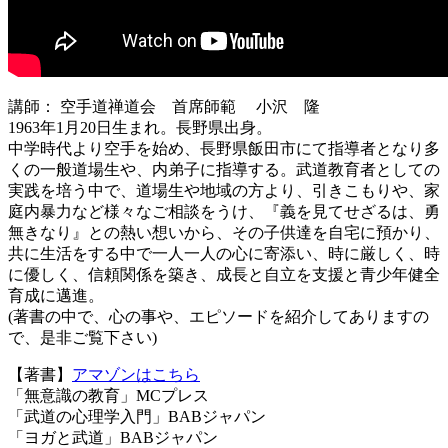
講師： 空手道禅道会 首席師範 小沢 隆
1963年1月20日生まれ。長野県出身。
中学時代より空手を始め、長野県飯田市にて指導者となり多
くの一般道場生や、内弟子に指導する。武道教育者としての
実践を培う中で、道場生や地域の方より、引きこもりや、家
庭内暴力など様々なご相談をうけ、『義を見てせざるは、勇
無きなり』との熱い想いから、その子供達を自宅に預かり、
共に生活をする中で一人一人の心に寄添い、時に厳しく、時
に優しく、信頼関係を築き、成長と自立を支援と青少年健全
育成に邁進。
(著書の中で、心の事や、エピソードを紹介してありますの
で、是非ご覧下さい)
【著書】
アマゾンはこちら
「無意識の教育」MCプレス
「武道の心理学入門」BABジャパン
「ヨガと武道」BABジャパン