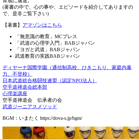
育成に邁進。
(著書の中で、心の事や、エピソードを紹介してありますの
で、是非ご覧下さい)
【著書】
アマゾンはこちら
「無意識の教育」MCプレス
「武道の心理学入門」BABジャパン
「ヨガと武道」BABジャパン
武道教育の実践BABジャパン
ディヤーナ国際学園（通信制高校、ひきこもり、家庭内暴
力、不登校）
日本武道総合格闘技連盟（認定NPO法人）
空手道禅道会総本部
心理楽講座
空手道禅道会 伝承者の会
武道ジーニアスメソッド
BGM：いまたく https://dova-s.jp/bgm/