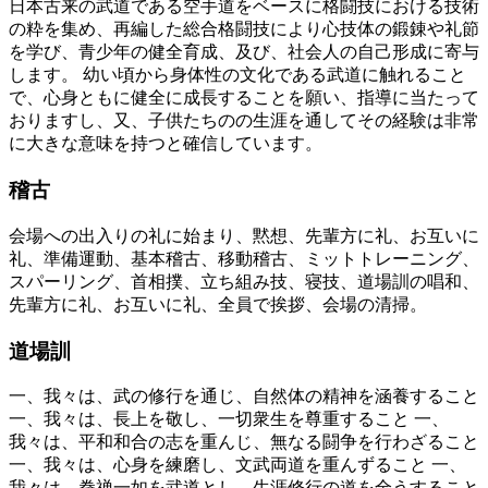
日本古来の武道である空手道をベースに格闘技における技術
の粋を集め、再編した総合格闘技により心技体の鍛錬や礼節
を学び、青少年の健全育成、及び、社会人の自己形成に寄与
します。 幼い頃から身体性の文化である武道に触れること
で、心身ともに健全に成長することを願い、指導に当たって
おりますし、又、子供たちのの生涯を通してその経験は非常
に大きな意味を持つと確信しています。
稽古
会場への出入りの礼に始まり、黙想、先輩方に礼、お互いに
礼、準備運動、基本稽古、移動稽古、ミットトレーニング、
スパーリング、首相撲、立ち組み技、寝技、道場訓の唱和、
先輩方に礼、お互いに礼、全員で挨拶、会場の清掃。
道場訓
一、我々は、武の修行を通じ、自然体の精神を涵養すること
一、我々は、長上を敬し、一切衆生を尊重すること 一、
我々は、平和和合の志を重んじ、無なる闘争を行わざること
一、我々は、心身を練磨し、文武両道を重んずること 一、
我々は、拳禅一如を武道とし、生涯修行の道を全うすること