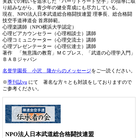
実践での戦いを追求した「バーリトゥード空手」の指導に取
り組みながら、青少年の健全育成にも尽力している。
現在、NPO法人日本武道総合格闘技連盟 理事長、総合格闘
技空手道禅道会 首席師範。
心理楽講師（NPO横浜大学認定）
心理ピアカウンセラー（心理相談士）講師
心理コミュニケーター（心理交流士）講師
心理プレゼンテーター（心理伝達士）講師
著作 「無意識の教育」ＭＣプレス、「武道の心理学入門」
ＢＡＢジャパン
名誉学園長 小沢 隆からのメッセージ
をご一読ください。
※
季刊誌yu
にて 著名な方々とも対談をしておりますので
ご参考ください。
NPO法人日本武道総合格闘技連盟