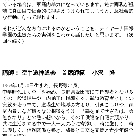
ている場合は、家庭内暴力になっていきます。逆に両親が極
端に真面目で社会的に押さえつけられてしまうと、反社会的
な行動になって現れます。
それがどんな方向に出るのかということを、ディヤーナ国際
学園の生徒たちの実例をこれから話したいと思います。（次
回へ続く）
講師： 空手道禅道会 首席師範 小沢 隆
1963年1月20日生まれ。長野県出身。
中学時代より空手を始め、長野県飯田市にて指導者となり多
くの一般道場生や、内弟子に指導する。武道教育者としての
実践を培う中で、道場生や地域の方より、引きこもりや、家
庭内暴力など様々なご相談をうけ、『義を見てせざるは、勇
無きなり』との熱い想いから、その子供達を自宅に預かり、
共に生活をする中で一人一人の心に寄添い、時に厳しく、時
に優しく、信頼関係を築き、成長と自立を支援と青少年健全