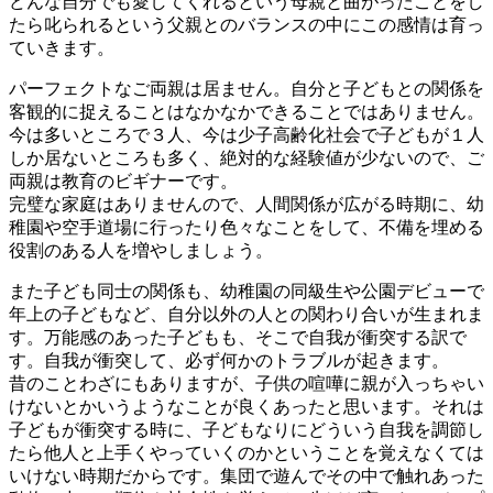
どんな自分でも愛してくれるという母親と曲がったことをし
たら叱られるという父親とのバランスの中にこの感情は育っ
ていきます。
パーフェクトなご両親は居ません。自分と子どもとの関係を
客観的に捉えることはなかなかできることではありません。
今は多いところで３人、今は少子高齢化社会で子どもが１人
しか居ないところも多く、絶対的な経験値が少ないので、ご
両親は教育のビギナーです。
完璧な家庭はありませんので、人間関係が広がる時期に、幼
稚園や空手道場に行ったり色々なことをして、不備を埋める
役割のある人を増やしましょう。
また子ども同士の関係も、幼稚園の同級生や公園デビューで
年上の子どもなど、自分以外の人との関わり合いが生まれま
す。万能感のあった子どもも、そこで自我が衝突する訳で
す。自我が衝突して、必ず何かのトラブルが起きます。
昔のことわざにもありますが、子供の喧嘩に親が入っちゃい
けないとかいうようなことが良くあったと思います。それは
子どもが衝突する時に、子どもなりにどういう自我を調節し
たら他人と上手くやっていくのかということを覚えなくては
いけない時期だからです。集団で遊んでその中で触れあった