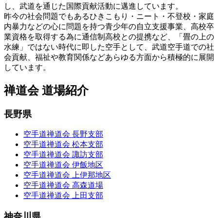
し、武道を通じた国際貢献活動に邁進しています。
昨今の社会問題でもあるひきこもり・ニート・不登校・家庭
内暴力などの心に問題を持つ青少年の自立支援事業、高校卒
業資格を取得する為に通信制高校との提携など、「畳の上の
水練」ではない時代に即した空手として、武道空手道での社
会貢献、福祉や教育関係などあらゆる方面から積極的に展開
しています。
禅道会 道場紹介
長野県
空手道禅道会 長野支部
空手道禅道会 松本支部
空手道禅道会 諏訪支部
空手道禅道会 伊飯地区
空手道禅道会 上伊那地区
空手道禅道会 高森道場
空手道禅道会 上田支部
神奈川県