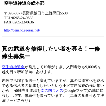
空手道禅道会総本部
〒395-0077長野県飯田市上郷黒田5530
TEL:0265-24-9688
FAX:0265-23-0636
http://densho.seesaa.net/
真の武道を修得したい者を募る！ー修
練生募集ー
空手道禅道会
が発足して10年がすぎ、入門者数も9,000名を
越え日々増加傾向にあります。
内外で活躍する選手も増えていますが、真の武道文化を継承
できる伝承者の育成をしたいという小沢首席師範の強い想い
から 、修練専用道場を
南の国ラオス
(Googleマップ)の地に建
設し、現在、修練生を募っています。（二食の食事付きで洗
濯サービス有り）