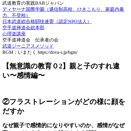
武道教育の実践BABジャパン
ディヤーナ国際学園（通信制高校、ひきこもり、家庭内暴
力、不登校）
日本武道総合格闘技連盟（認定NPO法人）
空手道禅道会総本部
心理楽講座
空手道禅道会 伝承者の会
武道ジーニアスメソッド
BGM：いまたく https://dova-s.jp/bgm/
【無意識の教育０2】親と子のすれ違
い〜感情編〜
②フラストレーションがどの様に顔を
だすか
なぜ親子で感情的になりやすいのか、感情がなぜ