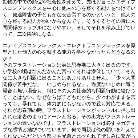
動物の中での順位や社会性を覚えて、先ほど言ったエディプ
スコンプレックスを中心に他人の心を察する能力をつけてい
く。発達障害の子どもがなぜ苦労するのかというと、他人の
心を察する能力が弱いからなんです。そうするとその時に人
間関係のトラブルになりやすい。そしてそれを積み上げてい
って、二次障害になる。
エディプスコンプレックス・エレクトラコンプレックスを原
型とした他人の心を察する能力を学べなかったらどうなるの
か？
そのフラストレーションは実は思春期に大きく出るのです。
小学校の頃はなんだかんだ言ってそれは潜伏していて、そん
なに大きな問題に出ることはあまりありません。「少々人間
関係が苦手だな」「いじめられるな」。過度ないじめに遭う
場合も無い場合も、特にその人の社会的な問題行動に結びつ
くことはない。なぜならば子どもだから。少々わがままを言
っても、暴れても、体力的にも少ないので親も対応できる。
それが思春期の時、フラストレーションがマントルに押し出
された溶岩のようにドーンと出る。その出方がフラストレー
ションの違いなのです。フラストレーションは必ずネガティ
ブな感情と結びついています。何で両親は俺の願いを叶えて
くれないんだという怒りや兄弟と比べられて憎しみに繋がっ