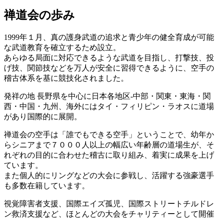
禅道会の歩み
1999年１月、真の護身武道の追求と青少年の健全育成が可能
な武道教育を確立するため設立。
あらゆる局面に対応できるような武道を目指し、打撃技、投
げ技、関節技などを万人が安全に習得できるように、空手の
稽古体系を基に競技化されました。
発祥の地 長野県を中心に日本各地区‐中部・関東・東海・関
西・中国・九州、海外にはタイ・フィリピン・ラオスに道場
があり国際的に展開。
禅道会の空手は「誰でもできる空手」ということで、幼年か
らシニアまで７０００人以上の幅広い年齢層の道場生が、そ
れぞれの目的に合わせた稽古に取り組み、着実に成果を上げ
ています。
また個人的にリングなどの大会に参戦し、活躍する強豪選手
も多数在籍しています。
視覚障害者支援、国際エイズ孤児、国際ストリートチルドレ
ン救済支援など、ほとんどの大会をチャリティーとして開催