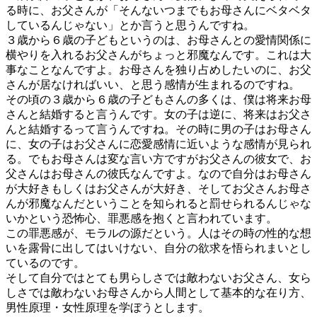
る時に、お父さんが「そんないつまでもお母さんにベタベタ
しているんじゃない」とか言うと思うんですね。
３歳から６歳の子どもというのは、お母さんとの愛情関係に
横やりを入れるお父さんがちょっと邪魔なんです。これは大
事なことなんですよ。お母さんを独り占めしたいのに、お父
さんが居なければいい、と思う感情が生まれるのですね。
その頃の３歳から６歳の子どもさんの多くは、僕は将来お母
さんと結婚すると言うんです。女の子は逆に、将来はお父さ
んと結婚するって言うんですね。その時に男の子はお母さん
に、女の子はお父さんに恋愛感情に近いような感情が見られ
る。でもお母さんは変な言い方ですがお父さんの彼女で、お
父さんはお母さんの彼氏なんですよ。なので自分はお母さん
が大好きもしくはお父さんが大好き、そしてお父さんお母さ
んが邪魔なんだということを知られると罰せられるんじゃな
いかという恐怖心、罪悪感を抱くと言われています。
この罪悪感が、モラルの源だという。人はその時の性的な想
いを露骨に出してはいけない、自分の欲求を悟られまいとし
ているのです。
そして自分ではとても男らしさでは敵わないお父さん、女ら
しさでは敵わないお母さんから人間として基本的な在り方、
男性原理・女性原理を学ぼうとします。