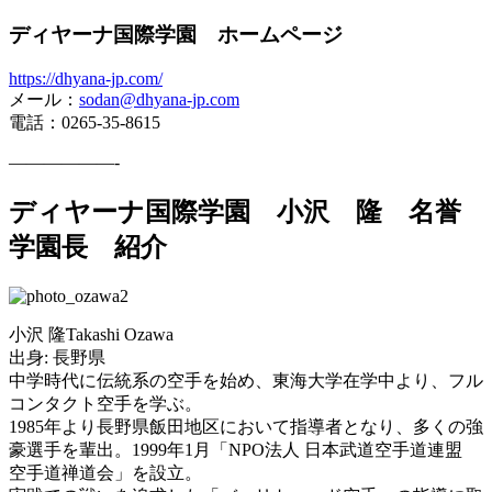
ディヤーナ国際学園 ホームページ
https://dhyana-jp.com/
メール：
sodan@dhyana-jp.com
電話：0265-35-8615
——————-
ディヤーナ国際学園 小沢 隆 名誉
学園長 紹介
小沢 隆Takashi Ozawa
出身: 長野県
中学時代に伝統系の空手を始め、東海大学在学中より、フル
コンタクト空手を学ぶ。
1985年より長野県飯田地区において指導者となり、多くの強
豪選手を輩出。1999年1月「NPO法人 日本武道空手道連盟
空手道禅道会」を設立。