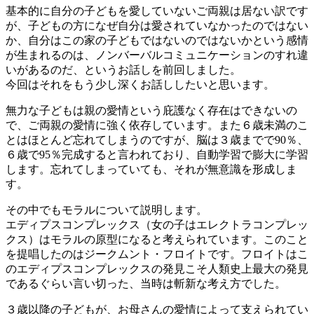
基本的に自分の子どもを愛していないご両親は居ない訳です
が、子どもの方になぜ自分は愛されていなかったのではない
か、自分はこの家の子どもではないのではないかという感情
が生まれるのは、ノンバーバルコミュニケーションのすれ違
いがあるのだ、というお話しを前回しました。
今回はそれをもう少し深くお話ししたいと思います。
無力な子どもは親の愛情という庇護なく存在はできないの
で、ご両親の愛情に強く依存しています。また６歳未満のこ
とはほとんど忘れてしまうのですが、脳は３歳までで90％、
６歳で95％完成すると言われており、自動学習で膨大に学習
します。忘れてしまっていても、それが無意識を形成しま
す。
その中でもモラルについて説明します。
エディプスコンプレックス（女の子はエレクトラコンプレッ
クス）はモラルの原型になると考えられています。このこと
を提唱したのはジークムント・フロイトです。フロイトはこ
のエディプスコンプレックスの発見こそ人類史上最大の発見
であるぐらい言い切った、当時は斬新な考え方でした。
３歳以降の子どもが、お母さんの愛情によって支えられてい