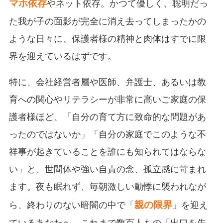
マホ依存
やネット依存。かつて優しく、聡明だっ
た我が子の面影が完全に消え去ってしまったかの
ような日々に、保護者様の精神と肉体はすでに限
界を迎えているはずです。
特に、会社経営者層や医師、弁護士、あるいは教
育への関心やリテラシーが非常に高いご家庭の保
護者様ほど、「自分の育て方に致命的な問題があ
ったのではないか」「自分の家庭でこのような不
祥事が起きていることを誰にも知られてはならな
い」と、世間体や強い自責の念、孤立感に苛まれ
ます。夜も眠れず、毎朝激しい動悸に襲われなが
親の限界
ら、終わりのない暗闇の中で「
」を迎え
ているあなたへ、これまで数百人もの「出口を失