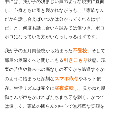
中には、我が子の凄まじい嵐のような現実に直面
し、心身ともに引き裂かれながらも、「家族なん
だから話し合えばいつかは分かってくれるはず
だ」と、何度も話し合いを試みては傷つき、ボロ
ボロになっている方がいらっしゃるはずです。
不登校
我が子の五月雨登校から始まった
、そして
引きこもり
部屋の奥深くへと閉じこもる
状態。現
実の苦痛や将来への底なしの不安から逃避するか
スマホ依存
のように始まった深刻な
やネット依
昼夜逆転
存。生活リズムは完全に
し、見かねた親
御さんが声をかければたちまち牙を剥く。かつて
は優しく、家族の団らんの中心で無邪気な笑顔を