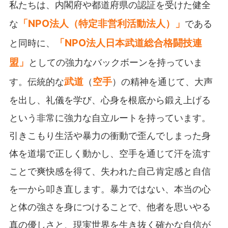
私たちは、内閣府や都道府県の認証を受けた健全
「NPO法人（特定非営利活動法人）」
な
である
「NPO法人日本武道総合格闘技連
と同時に、
盟」
としての強力なバックボーンを持っていま
武道
空手
す。伝統的な
（
）の精神を通じて、大声
を出し、礼儀を学び、心身を根底から鍛え上げる
という非常に強力な自立ルートを持っています。
引きこもり生活や暴力の衝動で歪んでしまった身
体を道場で正しく動かし、空手を通じて汗を流す
ことで爽快感を得て、失われた自己肯定感と自信
を一から叩き直します。暴力ではない、本当の心
と体の強さを身につけることで、他者を思いやる
真の優しさと、現実世界を生き抜く確かな自信が