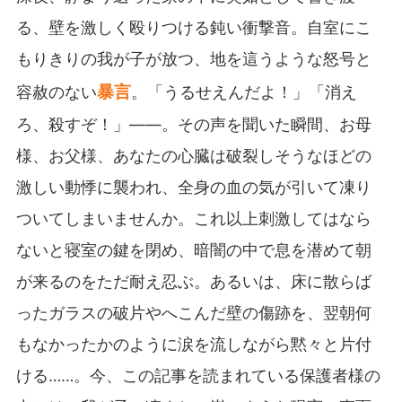
る、壁を激しく殴りつける鈍い衝撃音。自室にこ
もりきりの我が子が放つ、地を這うような怒号と
暴言
容赦のない
。「うるせえんだよ！」「消え
ろ、殺すぞ！」――。その声を聞いた瞬間、お母
様、お父様、あなたの心臓は破裂しそうなほどの
激しい動悸に襲われ、全身の血の気が引いて凍り
ついてしまいませんか。これ以上刺激してはなら
ないと寝室の鍵を閉め、暗闇の中で息を潜めて朝
が来るのをただ耐え忍ぶ。あるいは、床に散らば
ったガラスの破片やへこんだ壁の傷跡を、翌朝何
もなかったかのように涙を流しながら黙々と片付
ける……。今、この記事を読まれている保護者様の