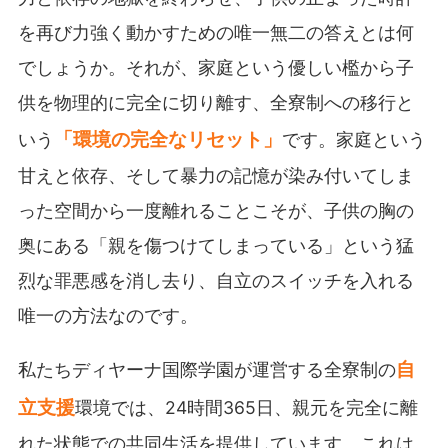
を再び力強く動かすための唯一無二の答えとは何
でしょうか。それが、家庭という優しい檻から子
供を物理的に完全に切り離す、全寮制への移行と
「環境の完全なリセット」
いう
です。家庭という
甘えと依存、そして暴力の記憶が染み付いてしま
った空間から一度離れることこそが、子供の胸の
奥にある「親を傷つけてしまっている」という猛
烈な罪悪感を消し去り、自立のスイッチを入れる
唯一の方法なのです。
自
私たちディヤーナ国際学園が運営する全寮制の
立支援
環境では、24時間365日、親元を完全に離
れた状態での共同生活を提供しています。これは