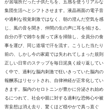
が居場所だった子供たちを、五感を使うリアルな
集団生活へとシフトさせます。液晶画面の電子音
や過剰な視覚刺激ではなく、朝の澄んだ空気を感
じ、風の音を聞き、仲間の生の声に耳を傾ける。
自分の手で雑巾を握って床を掃除し、全員分の食
事を運び、同じ道場で汗を流す。こうした当たり
前の、しかし今の家庭では失われてしまった規則
正しい日常のステップを毎日泥臭く繰り返してい
く中で、過剰な脳内刺激で狂いきっていた脳内の
報酬系はリセットされ、自律神経が正常化してい
きます。脳内のセロトニンが豊かに分泌され始め
るにつれて、社会や親に対する過剰な恐怖心や被
害妄想は消え去り、驚くほど穏やかで真っ直ぐ