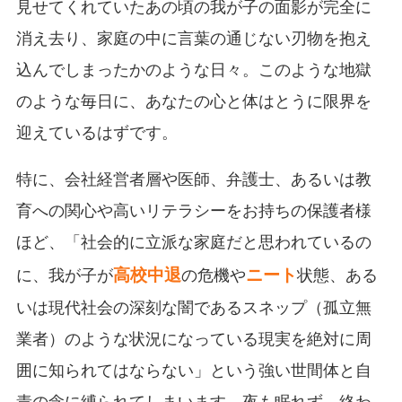
見せてくれていたあの頃の我が子の面影が完全に
消え去り、家庭の中に言葉の通じない刃物を抱え
込んでしまったかのような日々。このような地獄
のような毎日に、あなたの心と体はとうに限界を
迎えているはずです。
特に、会社経営者層や医師、弁護士、あるいは教
育への関心や高いリテラシーをお持ちの保護者様
ほど、「社会的に立派な家庭だと思われているの
高校中退
ニート
に、我が子が
の危機や
状態、ある
いは現代社会の深刻な闇であるスネップ（孤立無
業者）のような状況になっている現実を絶対に周
囲に知られてはならない」という強い世間体と自
責の念に縛られてしまいます。夜も眠れず、終わ